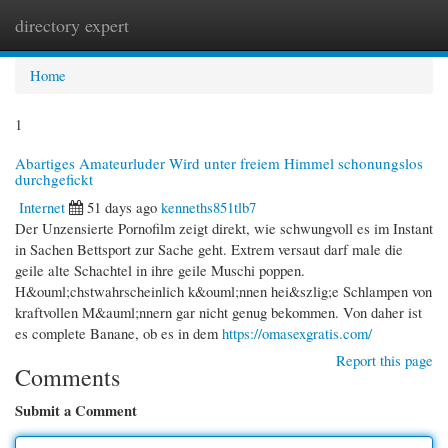
directory expert
Togg
navi
Home
1
Abartiges Amateurluder Wird unter freiem Himmel schonungslos
durchgefickt
Internet
51 days ago
kenneths851tlb7
Der Unzensierte Pornofilm zeigt direkt, wie schwungvoll es im Instant
in Sachen Bettsport zur Sache geht. Extrem versaut darf male die
geile alte Schachtel in ihre geile Muschi poppen.
H&ouml;chstwahrscheinlich k&ouml;nnen hei&szlig;e Schlampen von
kraftvollen M&auml;nnern gar nicht genug bekommen. Von daher ist
es complete Banane, ob es in dem
https://omasexgratis.com/
Report this page
Comments
Submit a Comment