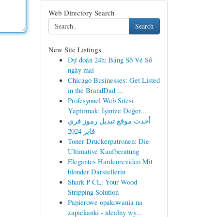
Web Directory Search
Search
New Site Listings
Dự đoán 24h: Bảng Số Vé Số
ngày mai
Chicago Businesses: Get Listed
in the BrandDad ...
Profesyonel Web Sitesi
Yaptırmak: İşinize Değer...
أحدث موقع تبديل رموز فري
فاير 2024
Toner Druckerpatronen: Die
Ultimative Kaufberatung
Elegantes Hardcorevideo Mit
blonder Darstellerin
Shark P CL: Your Wood
Stripping Solution
Papierowe opakowania na
zapiekanki - idealny wy...