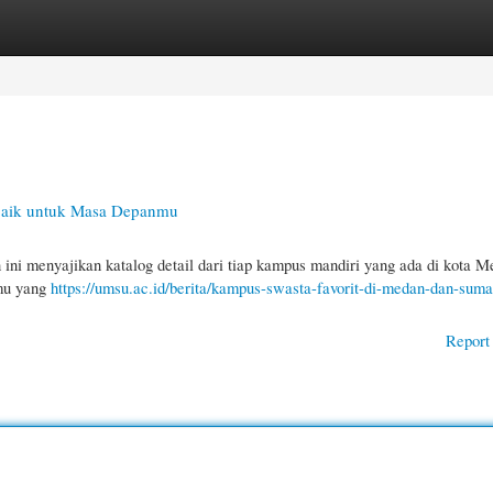
gories
Register
Login
rbaik untuk Masa Depanmu
 ini menyajikan katalog detail dari tiap kampus mandiri yang ada di kota M
lmu yang
https://umsu.ac.id/berita/kampus-swasta-favorit-di-medan-dan-suma
Report 