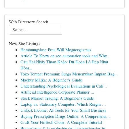
Web Directory Search
New Site Listings
Hemmungslose Frau Will Megaorgasmus
Article To Know on seo automation tools and Why...
Cầu Hai Nháy Tham Khảo: Dự Đoán Lô Đẹp Nhất
Hôm...
Toko Tempat Premium: Surga Menemukan Impian Bag...
Madhur Matka: A Beginner's Guide
Understanding Psychological Evaluations in Cali...
Artificial Intelligence Corporate Planner ...
Stock Market Trading: A Beginner's Guide
Laptop vs. Stationary Computer: Which Reigns ...
Unlock Income: AI Tools for Your Small Business
Buying Prescription Drugs Online: A Comprehens...
Craft Your FinTech Clone: A Complete Tutorial
BongaCams Y la evolución de las experiencias in...