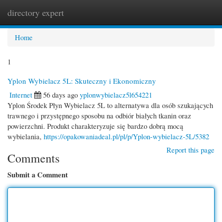
directory expert
Togg
navi
Home
1
Yplon Wybielacz 5L: Skuteczny i Ekonomiczny
Internet
56 days ago
yplonwybielacz5l654221
Yplon Środek Płyn Wybielacz 5L to alternatywa dla osób szukających
trawnego i przystępnego sposobu na odbiór białych tkanin oraz
powierzchni. Produkt charakteryzuje się bardzo dobrą mocą
wybielania,
https://opakowaniadeal.pl/pl/p/Yplon-wybielacz-5L/5382
Report this page
Comments
Submit a Comment