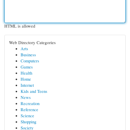
HTML is allowed
Web Directory Categories
Arts
Business
Computers
Games
Health
Home
Internet
Kids and Teens
News
Recreation
Reference
Science
Shopping
Society