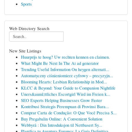
Sports
Web Directory Search
New Site Listings
Huurprijs te hoog? Uw rechten kennen en claimen.
What Might Be Next In The Ai ad generator
Trending Useful Information On heygen alternati...
Automatyczny ciśnieniomierz cyfrowy – precyzyjn...
Blooming Hearts: Lesbian Relationship in Mod...
KLCC & Beyond: Your Guide to Companion Nightlife
Uners&auml;ttliches Escortgirl Wird im Freien k...
SEO Experts Helping Businesses Grow Faster
Kontribusi Strategis Perempuan di Provinsi Bara...
Comprar Carta de Condução: O Que Você Precisa S...
Buy Pregabalin Online: A Convenient Solution
Webbyrå : Din Introduksjon til Nettbasert Sy...
Planifica tu Aventura Europea: La Guía Definitiva