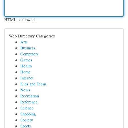
HTML is allowed
Web Directory Categories
Arts
Business
Computers
Games
Health
Home
Internet
Kids and Teens
News
Recreation
Reference
Science
Shopping
Society
Sports