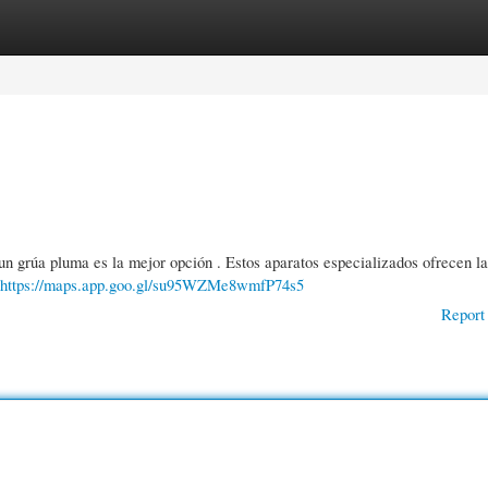
gories
Register
Login
 un grúa pluma es la mejor opción . Estos aparatos especializados ofrecen la
https://maps.app.goo.gl/su95WZMe8wmfP74s5
Report 