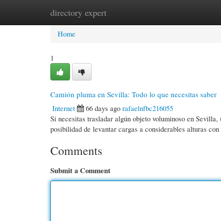
directory expert
Home
New Site Listings
Add Site
Cate
Home
1
Camión pluma en Sevilla: Todo lo que necesitas saber
Internet
66 days ago
rafaelnfbc216055
Si necesitas trasladar algún objeto voluminoso en Sevilla,
posibilidad de levantar cargas a considerables alturas con
Comments
Submit a Comment