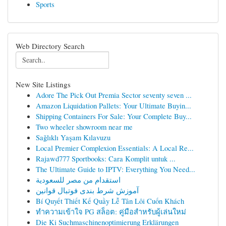
Sports
Web Directory Search
New Site Listings
Adore The Pick Out Premia Sector seventy seven ...
Amazon Liquidation Pallets: Your Ultimate Buyin...
Shipping Containers For Sale: Your Complete Buy...
Two wheeler showroom near me
Sağlıklı Yaşam Kılavuzu
Local Premier Complexion Essentials: A Local Re...
Rajawd777 Sportbooks: Cara Komplit untuk ...
The Ultimate Guide to IPTV: Everything You Need...
استقدام من مصر للسعودية
آموزش شرط بندی فوتبال قوانین
Bí Quyết Thiết Kế Quầy Lễ Tân Lôi Cuốn Khách
ทำความเข้าใจ PG สล็อต: คู่มือสำหรับผู้เล่นใหม่
Die Ki Suchmaschinenoptimierung Erklärungen