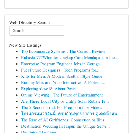
Web Directory Search
New Site Listings
Top Ecommerce Systems : The Current Review
Rahasia 777Winrate: Ungkap Cara Mendapatkan Jac...
Enterprise Program Engineer Jobs in Gorega...
Fuel Future Designers : Tech Programs for...
Kilts for Men: A Modern Scottish Style Guide
Rummy Max and Yono Interactive: A Perfect ...
Exploring xlove18: About Posts
Online Viewing : The Future of Entertainment
Are There Local City or Utility Solar Rebate Pr...
The 5-Second Trick For Free porn tube videos
โปรแกรมมวยวันนี้: ครบถ้วนทุกรายการ คู่เด็ดห้ามพ...
The Rise of AI Girlfriends: Connection or Illus...
Destination Wedding In Jaipur, the Unique Servi...
Declining The Query