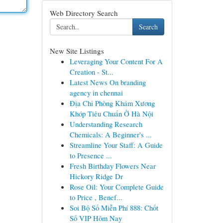
Web Directory Search
Search
New Site Listings
Leveraging Your Content For A
Creation - St...
Latest News On branding
agency in chennai
Địa Chỉ Phòng Khám Xương
Khóp Tiêu Chuẩn Ở Hà Nội
Understanding Research
Chemicals: A Beginner's ...
Streamline Your Staff: A Guide
to Presence ...
Fresh Birthday Flowers Near
Hickory Ridge Dr
Rose Oil: Your Complete Guide
to Price , Benef...
Soi Bộ Số Miễn Phí 888: Chốt
Số VIP Hôm Nay