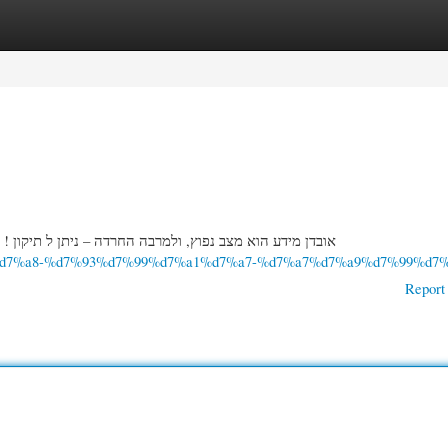
gories
Register
Login
אובדן מידע הוא מצב נפוץ, ולמרבה החרדה – ניתן ל תיקון ! 
7%95%d7%a8-%d7%93%d7%99%d7%a1%d7%a7-%d7%a7%d7%a9%d7%99%d7%
Report 