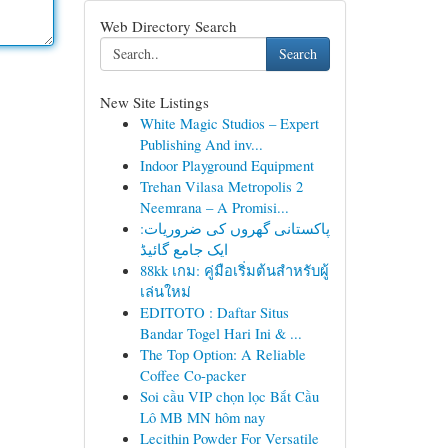
Web Directory Search
Search
New Site Listings
White Magic Studios – Expert
Publishing And inv...
Indoor Playground Equipment
Trehan Vilasa Metropolis 2
Neemrana – A Promisi...
پاکستانی گھروں کی ضروریات:
ایک جامع گائیڈ
88kk เกม: คู่มือเริ่มต้นสำหรับผู้
เล่นใหม่
EDITOTO : Daftar Situs
Bandar Togel Hari Ini & ...
The Top Option: A Reliable
Coffee Co-packer
Soi cầu VIP chọn lọc Bắt Cầu
Lô MB MN hôm nay
Lecithin Powder For Versatile