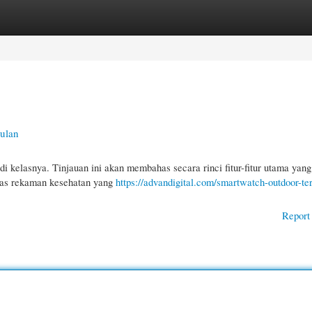
gories
Register
Login
gulan
di kelasnya. Tinjauan ini akan membahas secara rinci fitur-fitur utama yang
itas rekaman kesehatan yang
https://advandigital.com/smartwatch-outdoor-ter
Report 