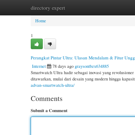
directory expert
Home
New Site Listings
Add Site
Cate
Home
1
Perangkat Pintar Ultra: Ulasan Mendalam & Fitur Ung
Internet
78 days ago
graysontbzx634885
Smartwatch Ultra hadir sebagai inovasi yang revolusioner 
ditawarkan, mulai dari desain yang modern hingga kapas
advan-smartwatch-ultra/
Comments
Submit a Comment