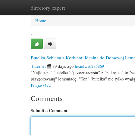
directory expert
Home
New Site Listings
Add Site
Cate
Home
1
Butelka Szklana z Korkiem: Idealna do Domowej Lem
Internet
89 days ago
lexielwrd285869
"Najlepsza" "butelka" "przezroczysta" z "zakrętką" to "w
przygotowaną" lemoniadę. "Ten" "butelka" nie tylko wyg
Pitaja/7472
Comments
Submit a Comment