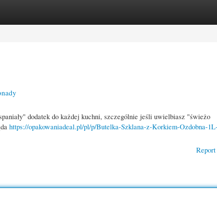
gories
Register
Login
onady
spaniały" dodatek do każdej kuchni, szczególnie jeśli uwielbiasz "świeżo
ląda
https://opakowaniadeal.pl/pl/p/Butelka-Szklana-z-Korkiem-Ozdobna-1L
Report 