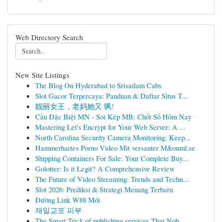
Web Directory Search
New Site Listings
The Blog On Hyderabad to Srisailam Cabs
Slot Gacor Terpercaya: Panduan & Daftar Situs T...
靓丽女王，老妈她又 飒!
Cầu Đặc Biệt MN - Soi Kép MB: Chốt Số Hôm Nay
Mastering Let's Encrypt for Your Web Server: A ...
North Carolina Security Camera Monitoring: Keep...
Hammerhartes Porno Video Mit versauter M&ouml;se
Shipping Containers For Sale: Your Complete Buy...
Golotter: Is it Legit? A Comprehensive Review
The Future of Video Streaming: Trends and Techn...
Slot 2026: Prediksi & Strategi Menang Terbaru
Đường Link W88 Mới
재일교포 피부
The Smart Trick of publishing services That Nob...