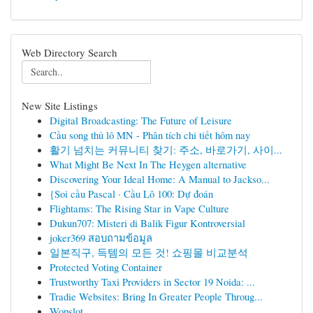
Web Directory Search
New Site Listings
Digital Broadcasting: The Future of Leisure
Cầu song thủ lô MN - Phân tích chi tiết hôm nay
활기 넘치는 커뮤니티 찾기: 주소, 바로가기, 사이...
What Might Be Next In The Heygen alternative
Discovering Your Ideal Home: A Manual to Jackso...
{Soi cầu Pascal · Cầu Lô 100: Dự đoán
Flightams: The Rising Star in Vape Culture
Dukun707: Misteri di Balik Figur Kontroversial
joker369 สอบถามข้อมูล
일본직구, 득템의 모든 것! 쇼핑몰 비교분석
Protected Voting Container
Trustworthy Taxi Providers in Sector 19 Noida: ...
Tradie Websites: Bring In Greater People Throug...
Wopslot