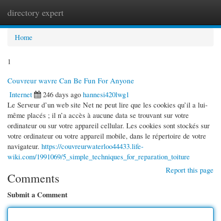
directory expert
Togg
navi
Home
1
Couvreur wavre Can Be Fun For Anyone
Internet
246 days ago
hannesi420lwg1
Le Serveur d’un web site Net ne peut lire que les cookies qu’il a lui-
même placés ; il n’a accès à aucune data se trouvant sur votre
ordinateur ou sur votre appareil cellular. Les cookies sont stockés sur
votre ordinateur ou votre appareil mobile, dans le répertoire de votre
navigateur.
https://couvreurwaterloo44433.life-
wiki.com/1991069/5_simple_techniques_for_reparation_toiture
Report this page
Comments
Submit a Comment