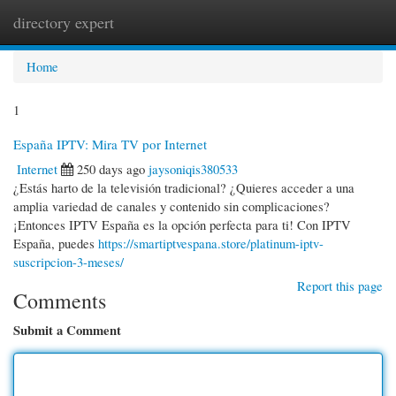
directory expert
Togg
navi
Home
1
España IPTV: Mira TV por Internet
Internet
250 days ago
jaysoniqis380533
¿Estás harto de la televisión tradicional? ¿Quieres acceder a una
amplia variedad de canales y contenido sin complicaciones?
¡Entonces IPTV España es la opción perfecta para ti! Con IPTV
España, puedes
https://smartiptvespana.store/platinum-iptv-
suscripcion-3-meses/
Report this page
Comments
Submit a Comment