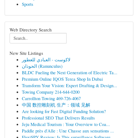
Sports
Web Directory Search
New Site Listings
لاكوست - العبادي للعطور
الحوذان (Ranunculus)
BLDC Fueling the Next Generation of Electric Ta...
Premium Online IQOS Terea Shop In Dubai
Transform Your Vision: Expert Drafting & Design...
Towing Company 214-644-0200
Carrollton Towing 469-726-4067
中国 数控雕刻机 生产：领域 见解
Are looking for Fast Digital Funding Solution?
Professional SEO That Delivers Results
Jeju Medical Tourism : Your Overview to Coa...
Paddle près d'Alle : Une Chasse aux sensations ...
FlexiSPY Review: Is This surveillance Software...