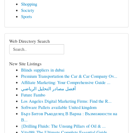
Shopping
Society
Sports
Web Directory Search
New Site Listings
Blinds suppliers in dubai
Premium Transportation the Car & Car Company Ov...
Affiliate Marketing: Your Comprehensive Guide ...
أفضل مصادر التحليل الرياضي
Future Fambo
Los Angeles Digital Marketing Firms: Find the R...
Software Pallets available United kingdom
Бърз Битов Ръкоделец В Варна : Възможности на
В...
{Drilling Fluids: The Unsung Pillars of Oil & ...
Vital89: The Ultimate Complete Essential Guide