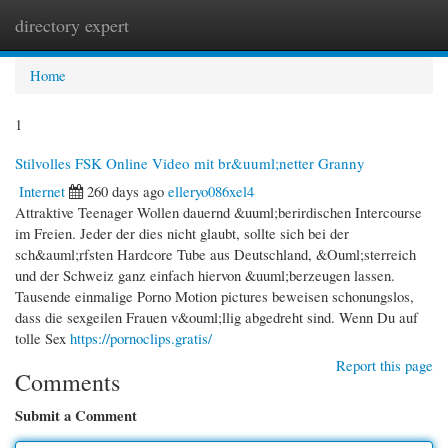
directory expert
Togg
navi
Home
1
Stilvolles FSK Online Video mit br&uuml;netter Granny
Internet
260 days ago
elleryo086xel4
Attraktive Teenager Wollen dauernd &uuml;berirdischen Intercourse
im Freien. Jeder der dies nicht glaubt, sollte sich bei der
sch&auml;rfsten Hardcore Tube aus Deutschland, &Ouml;sterreich
und der Schweiz ganz einfach hiervon &uuml;berzeugen lassen.
Tausende einmalige Porno Motion pictures beweisen schonungslos,
dass die sexgeilen Frauen v&ouml;llig abgedreht sind. Wenn Du auf
tolle Sex
https://pornoclips.gratis/
Report this page
Comments
Submit a Comment