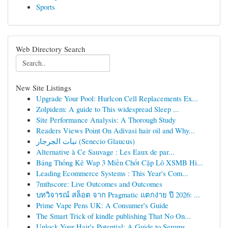
Sports
Web Directory Search
New Site Listings
Upgrade Your Pool: Hurlcon Cell Replacements Ex...
Zolpidem: A guide to This widespread Sleep ...
Site Performance Analysis: A Thorough Study
Readers Views Point On Adivasi hair oil and Why...
نبات الجرجار (Senecio Glaucus)
Alternative à Ce Sauvage : Les Eaux de par...
Bảng Thống Kê Wap 3 Miền Chốt Cặp Lô XSMB Hi...
Leading Ecommerce Systems : This Year's Com...
7mthscore: Live Outcomes and Outcomes
บทวิจารณ์ สล็อต จาก Pragmatic แตกง่าย ปี 2026: ...
Prime Vape Pens UK: A Consumer's Guide
The Smart Trick of kindle publishing That No On...
Unlock Your Hair's Potential: A Guide to Serums...