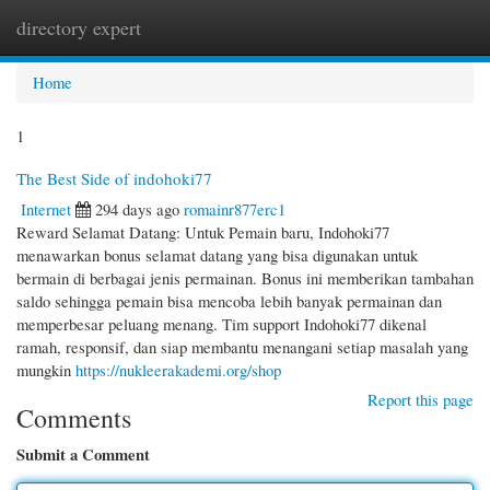
directory expert
Togg
navi
Home
1
The Best Side of indohoki77
Internet
294 days ago
romainr877erc1
Reward Selamat Datang: Untuk Pemain baru, Indohoki77
menawarkan bonus selamat datang yang bisa digunakan untuk
bermain di berbagai jenis permainan. Bonus ini memberikan tambahan
saldo sehingga pemain bisa mencoba lebih banyak permainan dan
memperbesar peluang menang. Tim support Indohoki77 dikenal
ramah, responsif, dan siap membantu menangani setiap masalah yang
mungkin
https://nukleerakademi.org/shop
Report this page
Comments
Submit a Comment