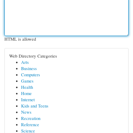
HTML is allowed
Web Directory Categories
Arts
Business
Computers
Games
Health
Home
Internet
Kids and Teens
News
Recreation
Reference
Science