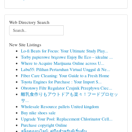
Web Directory Search
New Site Listings
Lo-fi Beats for Focus: Your Ultimate Study Play...
Torby papierowe brązowe Enjoy Be Eco – idealne ...
Where to Acquire Marijuana Online across U...
Labu55: Pilihan Pertaruhan Virtual Unggul di Ne...
Fiber Care Cleaning: Your Guide to a Fresh Home
Toyota Engines for Purchase : Your Import S...
Obrotowy Filtr Regulator Czujnik Przepływu Ciec...
離乳食作りもアウトドアも楽々！フードプロセッ
サ...
Wholesale Resource pallets United kingdom
Buy nike shoes sale
Upgrade Your Pool: Replacement Chlorinator Cell...
Purchase copyright Online
สล็อตออนไลน์: คู่มือสำหรับผู้เริ่มต้น