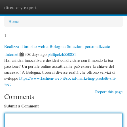
directory expert
Togg
navi
Home
1
Realizza il tuo sito web a Bologna: Soluzioni personalizzate
Internet
308 days ago
philipelzh550851
Hai un'idea innovativa e desideri condividere con il mondo la tua
passione? Un portale online accattivante può essere la chiave del
successo! A Bologna, troverai diverse realtà che offrono servizi di
sviluppo
https://www.fashion-web.it/social-marketing-prodotti-siti-
web
Report this page
Comments
Submit a Comment