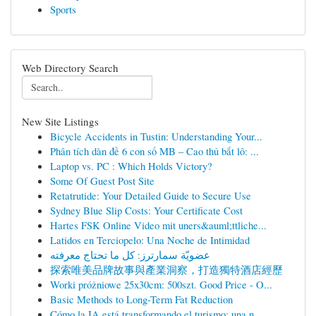
Sports
Web Directory Search
New Site Listings
Bicycle Accidents in Tustin: Understanding Your...
Phân tích dàn đề 6 con số MB – Cao thủ bắt lô: ...
Laptop vs. PC : Which Holds Victory?
Some Of Guest Post Site
Retatrutide: Your Detailed Guide to Secure Use
Sydney Blue Slip Costs: Your Certificate Cost
Hartes FSK Online Video mit uners&auml;ttliche...
Latidos en Terciopelo: Una Noche de Intimidad
عضويّة سمارترز: كل ما تحتاج معرفته
探索唯美品牌故事與產業洞察，打造獨特酒店經歷
Worki próżniowe 25x30cm: 500szt. Good Price - O...
Basic Methods to Long-Term Fat Reduction
Cómo la IA está transformando el turismo: una n...