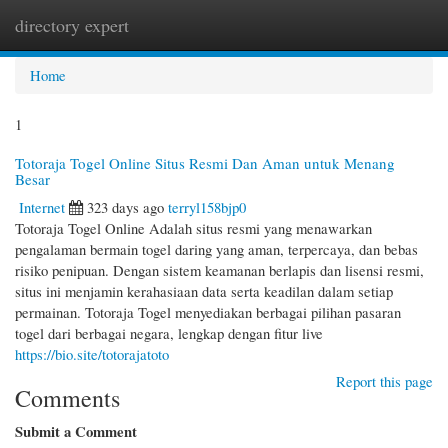
directory expert
Togg
navi
Home
1
Totoraja Togel Online Situs Resmi Dan Aman untuk Menang
Besar
Internet
323 days ago
terryl158bjp0
Totoraja Togel Online Adalah situs resmi yang menawarkan
pengalaman bermain togel daring yang aman, terpercaya, dan bebas
risiko penipuan. Dengan sistem keamanan berlapis dan lisensi resmi,
situs ini menjamin kerahasiaan data serta keadilan dalam setiap
permainan. Totoraja Togel menyediakan berbagai pilihan pasaran
togel dari berbagai negara, lengkap dengan fitur live
https://bio.site/totorajatoto
Report this page
Comments
Submit a Comment