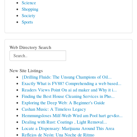
Science
Shopping
Society
Sports
Web Directory Search
New Site Listings
{Drilling Fluids: The Unsung Champions of Oil...
Exactly What is FV88? Comprehending a web based...
Readers Views Point On ai ad maker and Why it i...
Finding the Best House Cleaning Services in Pho...
Exploring the Deep Web: A Beginner's Guide
Cashan Music: A Timeless Legacy
Hemmungsloses Milf-Weib Wird am Pool hart gev&o...
Dealing with Rust: Coatings , Light Removal...
Locate a Dispensary: Marijuana Around This Area
Reflejos de Neón: Una Noche de Ritmo