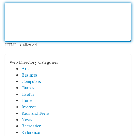
HTML is allowed
Web Directory Categories
Arts
Business
Computers
Games
Health
Home
Internet
Kids and Teens
News
Recreation
Reference