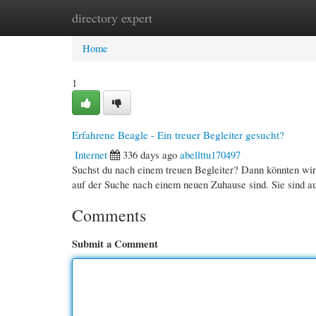
directory expert
Home
New Site Listings
Add Site
Cate
Home
1
Erfahrene Beagle - Ein treuer Begleiter gesucht?
Internet
336 days ago
abellttu170497
Suchst du nach einem treuen Begleiter? Dann könnten wir 
auf der Suche nach einem neuen Zuhause sind. Sie sind a
Comments
Submit a Comment