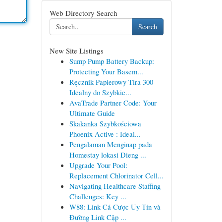
Web Directory Search
Search
New Site Listings
Sump Pump Battery Backup:
Protecting Your Basem...
Ręcznik Papierowy Tira 300 –
Idealny do Szybkie...
AvaTrade Partner Code: Your
Ultimate Guide
Skakanka Szybkościowa
Phoenix Active : Ideal...
Pengalaman Menginap pada
Homestay lokasi Dieng ...
Upgrade Your Pool:
Replacement Chlorinator Cell...
Navigating Healthcare Staffing
Challenges: Key ...
W88: Link Cá Cược Uy Tín và
Đường Link Cập ...