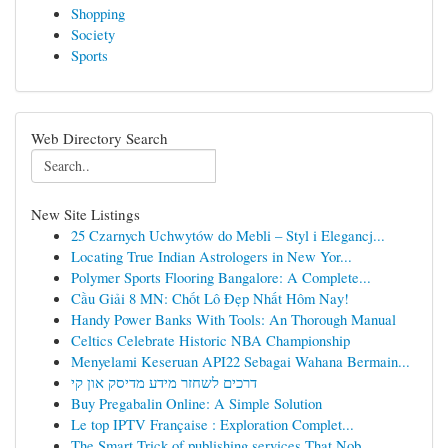
Shopping
Society
Sports
Web Directory Search
New Site Listings
25 Czarnych Uchwytów do Mebli – Styl i Elegancj...
Locating True Indian Astrologers in New Yor...
Polymer Sports Flooring Bangalore: A Complete...
Cầu Giải 8 MN: Chốt Lô Đẹp Nhất Hôm Nay!
Handy Power Banks With Tools: An Thorough Manual
Celtics Celebrate Historic NBA Championship
Menyelami Keseruan API22 Sebagai Wahana Bermain...
דרכים לשחזר מידע מדיסק און קי
Buy Pregabalin Online: A Simple Solution
Le top IPTV Française : Exploration Complet...
The Smart Trick of publishing services That Nob...