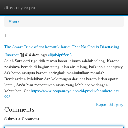
directory expert
Togg
navi
Home
1
The Smart Trick of cat keramik lantai That No One is Discussing
Internet
414 days ago
elijah4p65cri3
Salah Satu dari tiga titik rawan bocor lainnya adalah talang. Karena
posisinya berada di bagian ujung jalan air, talang, baik jenis cat epoxy
dak beton maupun karpet, seringkali menimbulkan masalah.
Berdasarkan kelebihan dan kekurangan dari cat keramik dan epoxy
lantai, Anda bisa menentukan mana yang lebih cocok dengan
kebutuhan. Cat
https://www.propanraya.com/id/produk/cerakote-ctc-
998
Report this page
Comments
Submit a Comment