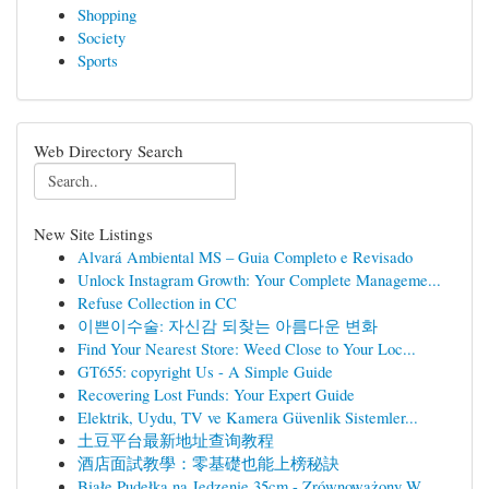
Shopping
Society
Sports
Web Directory Search
New Site Listings
Alvará Ambiental MS – Guia Completo e Revisado
Unlock Instagram Growth: Your Complete Manageme...
Refuse Collection in CC
이쁜이수술: 자신감 되찾는 아름다운 변화
Find Your Nearest Store: Weed Close to Your Loc...
GT655: copyright Us - A Simple Guide
Recovering Lost Funds: Your Expert Guide
Elektrik, Uydu, TV ve Kamera Güvenlik Sistemler...
土豆平台最新地址查询教程
酒店面試教學：零基礎也能上榜秘訣
Białe Pudełka na Jedzenie 35cm - Zrównoważony W...