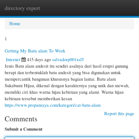
directory expert
Togg
navi
Home
1
Getting My Batu alam To Work
Internet
415 days ago
salvadorp001xsl5
Jenis Batu alam andesit itu sendiri asalnya dari hasil erupsi gunung
berapi dan terbentuklah batu andesit yang bisa digunakan untuk
mempercantik bangunan khususnya bagian lantai. Batu alam
Sukabumi Hijau, dikenal dengan karakternya yang unik dan mewah,
memiliki ciri khas warna hijau kebiruan yang alami. Warna hijau
kebiruan tersebut memberikan kesan
https://www.propanraya.com/kategori/cat-batu-alam
Report this page
Comments
Submit a Comment