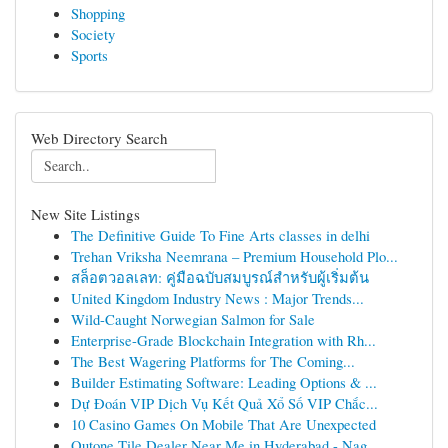
Shopping
Society
Sports
Web Directory Search
New Site Listings
The Definitive Guide To Fine Arts classes in delhi
Trehan Vriksha Neemrana – Premium Household Plo...
สล็อตวอลเลท: คู่มือฉบับสมบูรณ์สำหรับผู้เริ่มต้น
United Kingdom Industry News : Major Trends...
Wild-Caught Norwegian Salmon for Sale
Enterprise-Grade Blockchain Integration with Rh...
The Best Wagering Platforms for The Coming...
Builder Estimating Software: Leading Options & ...
Dự Đoán VIP Dịch Vụ Kết Quả Xổ Số VIP Chắc...
10 Casino Games On Mobile That Are Unexpected
Qutone Tile Dealer Near Me in Hyderabad - Nag...