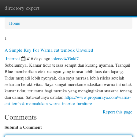
directory expert
Togg
navi
Home
1
A Simple Key For Warna cat tembok Unveiled
Internet
416 days ago
jolened403nki7
Sebelumnya, Kamar tidur terasa sempit dan kurang nyaman. Tranquil
Blue memberikan efek ruangan yang terasa lebih luas dan lapang.
Tidur menjadi lebih nyenyak, dan saya merasa lebih rileks setelah
seharian beraktivitas. Saya sangat merekomendasikan warna ini untuk
kamar tidur, terutama bagi mereka yang menginginkan suasana tenang
dan damai. Satu-satunya catatan
https://www.propanraya.com/warna-
cat-tembok-memadukan-warna-interior-furniture
Report this page
Comments
Submit a Comment