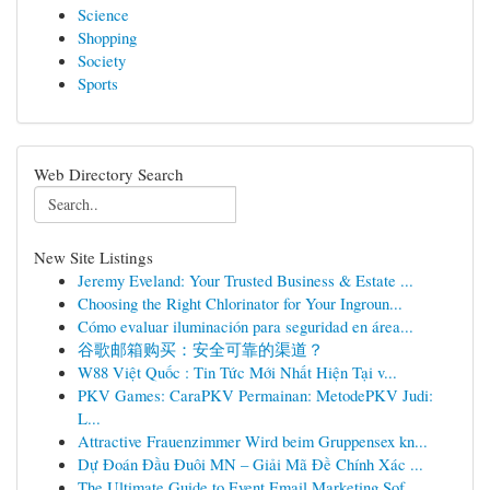
Science
Shopping
Society
Sports
Web Directory Search
New Site Listings
Jeremy Eveland: Your Trusted Business & Estate ...
Choosing the Right Chlorinator for Your Ingroun...
Cómo evaluar iluminación para seguridad en área...
谷歌邮箱购买：安全可靠的渠道？
W88 Việt Quốc : Tin Tức Mới Nhất Hiện Tại v...
PKV Games: CaraPKV Permainan: MetodePKV Judi:
L...
Attractive Frauenzimmer Wird beim Gruppensex kn...
Dự Đoán Đầu Đuôi MN – Giải Mã Đề Chính Xác ...
The Ultimate Guide to Event Email Marketing Sof...