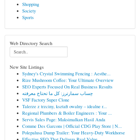
Shopping
Society
Sports
Web Directory Search
New Site Listings
Sydney's Crystal Swimming Fencing : Aesthe...
Rize Mushroom Coffee: Your Ultimate Overview
SEO Experts Focused On Real Business Results
حِساب سمارترز: كل ما تحتاج معرفته
VSF Factory Super Clone
Talerze z trzciny, kształt owalny – idealne r...
Regional Plumbers & Boiler Engineers : Your ...
Servis Sales Page: Maksimalkan Hasil Anda
Comme Des Garcons | Official CDG Play Store | N...
Polepalusa Dump Trailer: Your Heavy-Duty Workhorse
Effective SEO That Delivers Real Value