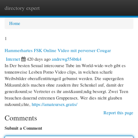
directory expert
Togg
navi
Home
1
Hammerhartes FSK Online Video mit perverser Cougar
Internet
420 days ago
andrewg554btk4
In Der besten Sexual intercourse Tube im World-wide-web gibt es
tonnenweise Lesben Porno Video clips, in welchen scharfe
Weibsbilder oberaffentittengeil gebumst werden. Die supergeilen
M&auml;dels machen ohne zaudern ihre Schenkel auf, damit der
gener&ouml;se Vertreter es ihr anst&auml;ndig besorgt. Zwei Teen
brauchen dauernd extremen Gruppensex. Wer dies nicht glauben
m&ouml;chte,
https://amateursex.gratis/
Report this page
Comments
Submit a Comment