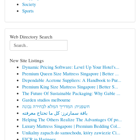
Society
Sports
Web Directory Search
New Site Listings
Dynamic Pricing Software: Level Up Your Hotel's...
Premium Queen Size Mattress Singapore | Better ...
Dependable Acetone Suppliers: A Handbook to Pur...
Premium King Size Mattress Singapore | Better S...
The Future Of Sustainable Packaging: Why Gable ...
Garden studios melbourne
חשפנית: המדריך המלא לבחירה נכונה
باقة سمارترز: كل ما تحتاج معرفته
Helping The Others Realize The Advantages Of po...
Luxury Mattress Singapore | Premium Bedding Col...
Unikalny zapach do samochodu, który zawiezie Ci...
EICR in Haringey