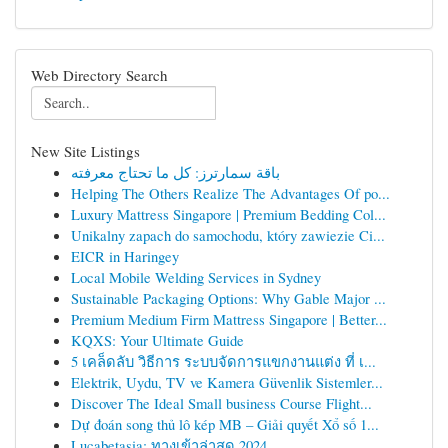
Web Directory Search
New Site Listings
باقة سمارترز: كل ما تحتاج معرفته
Helping The Others Realize The Advantages Of po...
Luxury Mattress Singapore | Premium Bedding Col...
Unikalny zapach do samochodu, który zawiezie Ci...
EICR in Haringey
Local Mobile Welding Services in Sydney
Sustainable Packaging Options: Why Gable Major ...
Premium Medium Firm Mattress Singapore | Better...
KQXS: Your Ultimate Guide
5 เคล็ดลับ วิธีการ ระบบจัดการแขกงานแต่ง ที่ เ...
Elektrik, Uydu, TV ve Kamera Güvenlik Sistemler...
Discover The Ideal Small business Course Flight...
Dự đoán song thủ lô kép MB – Giải quyết Xổ số 1...
Lucabetasia: ทางเข้าล่าสุด 2024