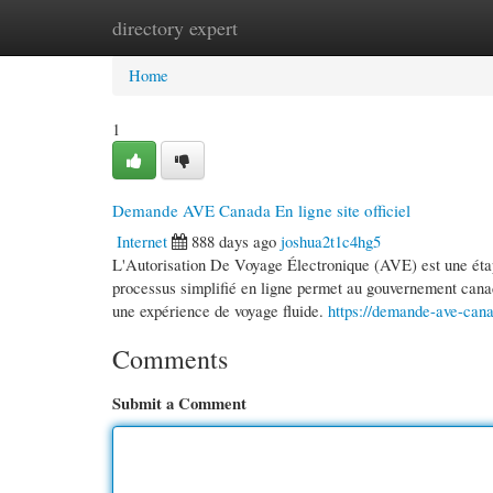
directory expert
Home
New Site Listings
Add Site
Cate
Home
1
Demande AVE Canada En ligne site officiel
Internet
888 days ago
joshua2t1c4hg5
L'Autorisation De Voyage Électronique (AVE) est une étap
processus simplifié en ligne permet au gouvernement canadi
une expérience de voyage fluide.
https://demande-ave-cana
Comments
Submit a Comment