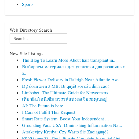
Sports
Web Directory Search
New Site Listings
The Blog To Learn More About hair transplant in...
Выбираем материалы для упаковки для различных
з...
Fresh Flower Delivery in Raleigh Near Atlantic Ave
Dự đoán xiên 3 MB: Bí quyết soi cầu đỉnh cao!
Limbobet: The Ultimate Guide for Newcomers
เที่ยวอินโดนีเซีย สวรรค์แห่งเอเชียรอคุณอยู่
AI: The Future is here
I Cannot Fulfill This Request
Smart Rate System: Boost Your Independent ...
Grounding Pads USA: Diminishing Inflammation Na...
Atrakcyjny Kredyt: Czy Warto Się Zaciągnąć?
PKVGames23: The Ultimate Complete Essential Gui...